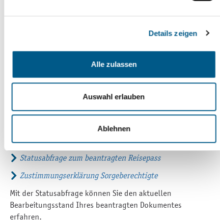
48-Seiten-Expressreisepass
114,00 €
Details zeigen
unter 24 Jahren 91,50 €
Lichtbilderfassung: zusätzlich 6,00 €
Alle zulassen
Bearbeitungszeit
Auswahl erlauben
drei bis sechs Wochen
Formulare und Onlinefunktionen
Ablehnen
Vollmacht zur Abholung
Statusabfrage zum beantragten Reisepass
Zustimmungserklärung Sorgeberechtigte
Mit der Statusabfrage können Sie den aktuellen
Bearbeitungsstand Ihres beantragten Dokumentes
erfahren.