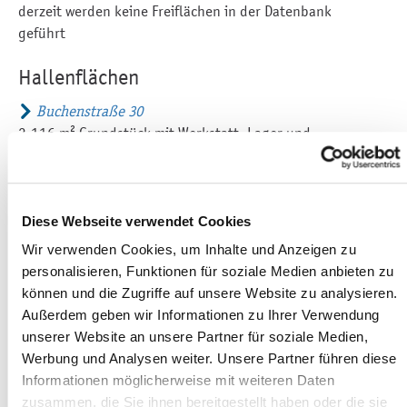
derzeit werden keine Freiflächen in der Datenbank
geführt
Hallenflächen
Buchenstraße 30
2.116 m² Grundstück mit Werkstatt, Lager und
Wohnfläche im Gewerbegebiet Ost
Zwickauer Straße 148
1.200 m² im 1. OG mit Lastenaufzug erreichbar
Diese Webseite verwendet Cookies
Aufnahme in die Datenbank
Wir verwenden Cookies, um Inhalte und Anzeigen zu
personalisieren, Funktionen für soziale Medien anbieten zu
Die Gewerbeflächendatenbank ist ein kostenfreies
können und die Zugriffe auf unsere Website zu analysieren.
Angebot der Reichenbacher Wirtschaftsförderung.
Außerdem geben wir Informationen zu Ihrer Verwendung
unserer Website an unsere Partner für soziale Medien,
Wenn Sie ein Angebot einstellen oder ändern lassen
Werbung und Analysen weiter. Unsere Partner führen diese
wollen, übersenden Sie uns bitte die ausgefüllte
Informationen möglicherweise mit weiteren Daten
Checkliste und nach Möglichkeit ein bis zwei Fotos.
zusammen, die Sie ihnen bereitgestellt haben oder die sie