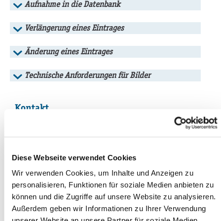
Aufnahme in die Datenbank
Verlängerung eines Eintrages
Änderung eines Eintrages
Technische Anforderungen für Bilder
Kontakt
Wirtschaftsförderung / PIA
Markt 1
08468 Reichenbach im Vogtland
Diese Webseite verwendet Cookies
Miriam Hoffmann
Wir verwenden Cookies, um Inhalte und Anzeigen zu
Mitarbeiterin Wirtschaftsförderung / PIA
personalisieren, Funktionen für soziale Medien anbieten zu
Zimmernummer 204
können und die Zugriffe auf unsere Website zu analysieren.
Außerdem geben wir Informationen zu Ihrer Verwendung
03765 524-1086
unserer Website an unsere Partner für soziale Medien,