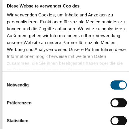
Diese Webseite verwendet Cookies
Wir verwenden Cookies, um Inhalte und Anzeigen zu
personalisieren, Funktionen für soziale Medien anbieten zu
können und die Zugriffe auf unsere Website zu analysieren.
Außerdem geben wir Informationen zu Ihrer Verwendung
unserer Website an unsere Partner für soziale Medien,
Werbung und Analysen weiter. Unsere Partner führen diese
Informationen möglicherweise mit weiteren Daten
zusammen, die Sie ihnen bereitgestellt haben oder die sie
im Rahmen Ihrer Nutzung der Dienste gesammelt
haben. Weitere Informationen erhalten Sie in
Einwilligungsauswahl
unserer
Datenschutzerklärung
und im
Impressum
.
Notwendig
Präferenzen
Statistiken