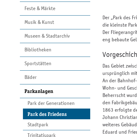
Feste & Märkte
Der „Park des F
Musik & Kunst
die kleinste Par
Der Fliegerangr
Museen & Stadtarchiv
eng bebaute Gel
Bibliotheken
Vorgeschich
Sportstätten
Das Gebiet zwis
ursprünglich mi
Bäder
An der Bahnhof-
Wohn- und Gesch
Parkanlagen
Beherrscht wurd
den Fabrikgebäu
Park der Generationen
1863 erfolgte d
Park des Friedens
Johann Christia
Stadtpark
weiteres Gebäud
Eduard und Frie
Trinitatispark