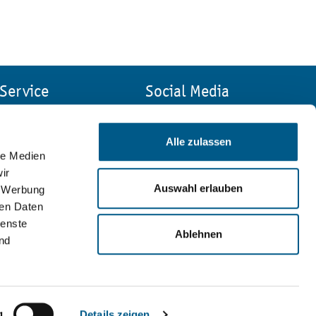
Service
Social Media
Kontakt
Impressum
Alle zulassen
Suche
le Medien
Sitemap
ir
Datenschutz
Auswahl erlauben
, Werbung
ren Daten
ienste
Ablehnen
nd
g
Details zeigen