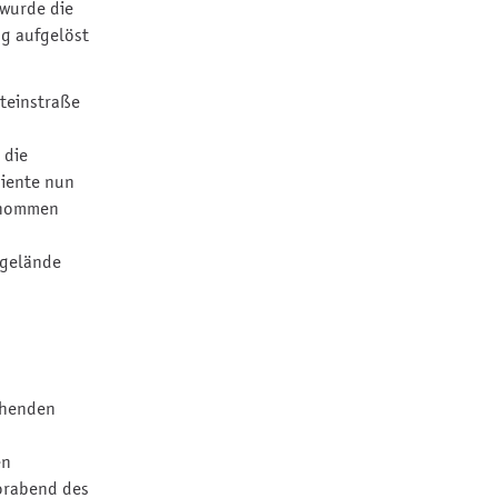
 wurde die
ag aufgelöst
teinstraße
 die
diente nun
genommen
ngelände
ehenden
en
Vorabend des