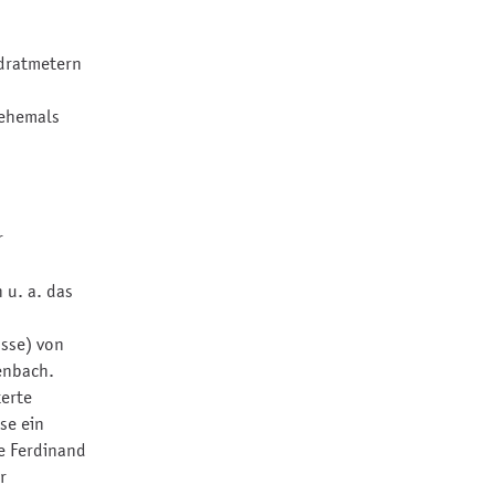
adratmetern
 ehemals
r
 u. a. das
sse) von
enbach.
terte
se ein
ne Ferdinand
r