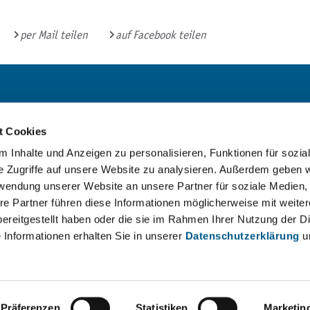
per Mail teilen
auf Facebook teilen
Bürgerbüro und
Bibliothek
t Cookies
Mo:
9 - 16 Uhr
 Inhalte und Anzeigen zu personalisieren, Funktionen für sozia
e Zugriffe auf unsere Website zu analysieren. Außerdem geben w
Di:
9 - 18 Uhr
rwendung unserer Website an unsere Partner für soziale Medien
Mi:
geschlossen
re Partner führen diese Informationen möglicherweise mit weite
ereitgestellt haben oder die sie im Rahmen Ihrer Nutzung der D
Do:
9 - 18 Uhr
Informationen erhalten Sie in unserer
Datenschutzerklärung
u
Fr:
9 - 13 Uhr
Sa:
9 - 12 Uhr
Präferenzen
Statistiken
Marketin