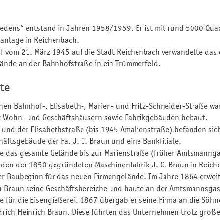
riedens“ entstand in Jahren 1958/1959. Er ist mit rund 5000 Qu
kanlage in Reichenbach.
iff vom 21. März 1945 auf die Stadt Reichenbach verwandelte das
ände an der Bahnhofstraße in ein Trümmerfeld.
te
chen Bahnhof-, Elisabeth-, Marien- und Fritz-Schneider-Straße wa
t Wohn- und Geschäftshäusern sowie Fabrikgebäuden bebaut.
 und der Elisabethstraße (bis 1945 Amalienstraße) befanden sich
äftsgebäude der Fa. J. C. Braun und eine Bankfiliale.
e das gesamte Gelände bis zur Marienstraße (früher Amtsmannga
den der 1850 gegründeten Maschinenfabrik J. C. Braun in Reich
er Baubeginn für das neuen Firmengelände. Im Jahre 1864 erwei
n Braun seine Geschäftsbereiche und baute an der Amtsmannsgas
e für die Eisengießerei. 1867 übergab er seine Firma an die Söh
drich Heinrich Braun. Diese führten das Unternehmen trotz große