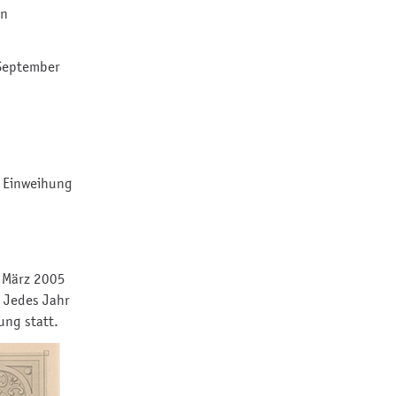
in
 September
e Einweihung
. März 2005
. Jedes Jahr
ung statt.