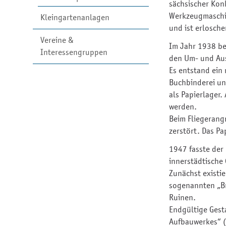
sächsischer Kon
Werkzeugmaschin
Kleingartenanlagen
und ist erlosch
Vereine &
Im Jahr 1938 be
Interessengruppen
den Um- und Au
Es entstand ein 
Buchbinderei un
als Papierlager
werden.
Beim Fliegerang
zerstört. Das P
1947 fasste der 
innerstädtische
Zunächst existi
sogenannten „B
Ruinen.
Endgültige Gest
Aufbauwerkes“ (