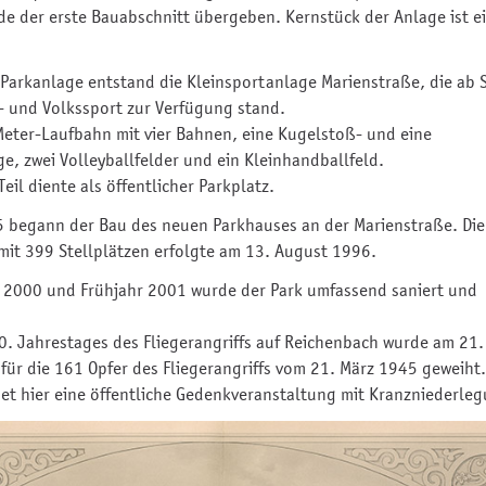
de der erste Bauabschnitt übergeben. Kernstück der Anlage ist e
 Parkanlage entstand die Kleinsportanlage Marienstraße, die ab
 und Volkssport zur Verfügung stand.
Meter-Laufbahn mit vier Bahnen, eine Kugelstoß- und eine
e, zwei Volleyballfelder und ein Kleinhandballfeld.
Teil diente als öffentlicher Parkplatz.
 begann der Bau des neuen Parkhauses an der Marienstraße. Di
mit 399 Stellplätzen erfolgte am 13. August 1996.
 2000 und Frühjahr 2001 wurde der Park umfassend saniert und
60. Jahrestages des Fliegerangriffs auf Reichenbach wurde am 21
für die 161 Opfer des Fliegerangriffs vom 21. März 1945 geweiht
det hier eine öffentliche Gedenkveranstaltung mit Kranzniederleg