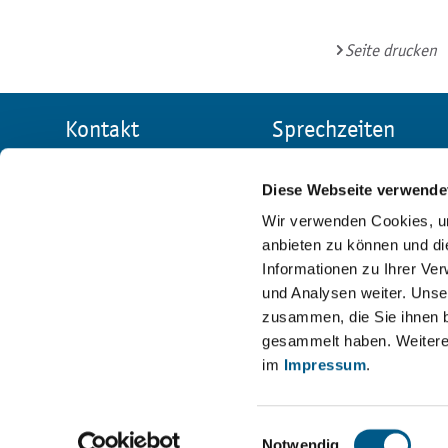
Seite drucken
Kontakt
Sprechzeiten
Allgemeine
Stadtverwaltung
Verwaltung
Reichenbach
Diese Webseite verwende
Markt 1
Mo:
9 - 12 Uhr
Wir verwenden Cookies, um
08468 Reichenbach
anbieten zu können und di
Di:
9 - 12 Uhr und
im Vogtland
Informationen zu Ihrer Ve
13 - 16 Uhr
und Analysen weiter. Unse
03765 | 524 - 0
Mi:
geschlossen
zusammen, die Sie ihnen b
gesammelt haben. Weitere 
Kontaktformular
Do:
9 - 12 Uhr und
im
Impressum
.
13 - 18 Uhr
Fr:
9 - 12 Uhr
Einwilligungsauswahl
Notwendig