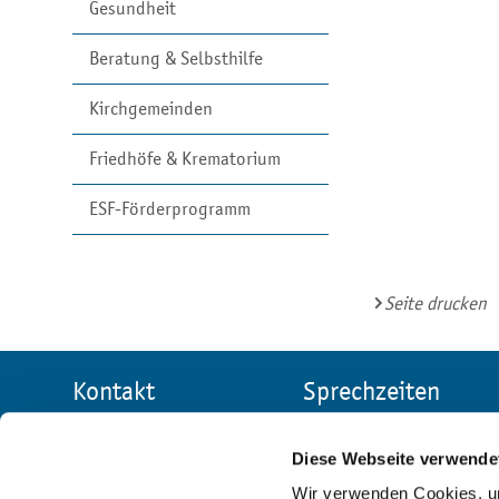
Gesundheit
Beratung & Selbsthilfe
Kirchgemeinden
Friedhöfe & Krematorium
ESF-Förderprogramm
Seite drucken
Kontakt
Sprechzeiten
Allgemeine
Stadtverwaltung
Verwaltung
Reichenbach
Diese Webseite verwende
Markt 1
Mo:
9 - 12 Uhr
Wir verwenden Cookies, um