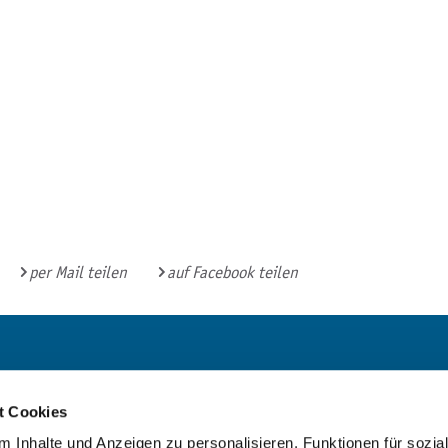
per Mail teilen
auf Facebook teilen
Bürgerbüro und
Bibliothek
t Cookies
Mo:
9 - 16 Uhr
 Inhalte und Anzeigen zu personalisieren, Funktionen für sozia