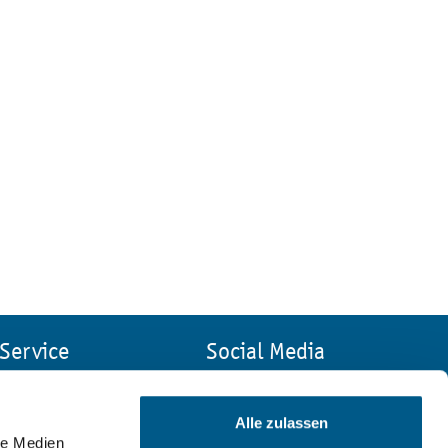
Service
Social Media
Kontakt
Impressum
Alle zulassen
Suche
le Medien