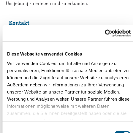
Umgebung zu erleben und zu erkunden.
Kontakt
Büro des Oberbürgermeisters
Markt 1
08468 Reichenbach im Vogtland
Diese Webseite verwendet Cookies
Heike Stärz
Wir verwenden Cookies, um Inhalte und Anzeigen zu
Zimmernummer 102
personalisieren, Funktionen für soziale Medien anbieten zu
03765 524-2001
können und die Zugriffe auf unsere Website zu analysieren.
Außerdem geben wir Informationen zu Ihrer Verwendung
Kontaktformular
unserer Website an unsere Partner für soziale Medien,
03765 524-2011
Werbung und Analysen weiter. Unsere Partner führen diese
Informationen möglicherweise mit weiteren Daten
zusammen, die Sie ihnen bereitgestellt haben oder die sie
im Rahmen Ihrer Nutzung der Dienste gesammelt
haben. Weitere Informationen erhalten Sie in
Einwilligungsauswahl