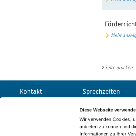
Förderricht
Mehr anzei
Seite drucken
Kontakt
Sprechzeiten
Allgemeine
Stadtverwaltung
Verwaltung
Reichenbach
Diese Webseite verwende
Markt 1
Mo:
9 - 12 Uhr
Wir verwenden Cookies, um
08468 Reichenbach
anbieten zu können und di
Di:
9 - 12 Uhr und
im Vogtland
Informationen zu Ihrer Ve
13 - 16 Uhr