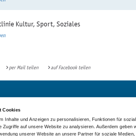
linie Kultur, Sport, Soziales
gen
per Mail teilen
auf Facebook teilen
Bürgerbüro und
Bibliothek
t Cookies
Mo:
9 - 16 Uhr
 Inhalte und Anzeigen zu personalisieren, Funktionen für sozia
e Zugriffe auf unsere Website zu analysieren. Außerdem geben w
Di:
9 - 18 Uhr
rwendung unserer Website an unsere Partner für soziale Medien