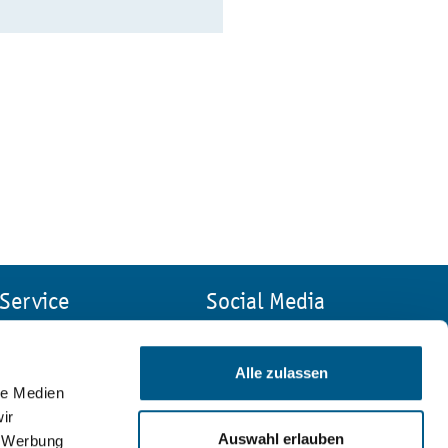
Service
Social Media
Kontakt
Impressum
Alle zulassen
Suche
le Medien
Sitemap
ir
Datenschutz
Auswahl erlauben
, Werbung