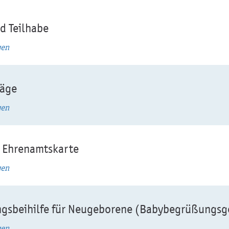
d Teilhabe
gen
räge
gen
e Ehrenamtskarte
gen
gsbeihilfe für Neugeborene (Babybegrüßungsg
gen