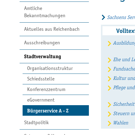
Amtliche
Bekanntmachungen
Sachsens Serv
Aktuelles aus Reichenbach
Vollte
Ausschreibungen
Ausbildun
Stadtverwaltung
Ehe und L
Organisationsstruktur
Fundsach
Kultur und
Schiedsstelle
Pflege und
Konferenzzentrum
eGovernment
Sicherhei
Bürgerservice A - Z
Steuern u
Stadtpolitik
Wahlen