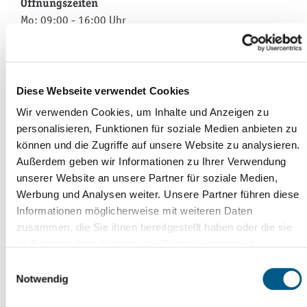
Öffnungszeiten
Mo: 09:00 - 16:00 Uhr
Di: 09:00 - 18:00 Uhr
Mi: geschlossen
Diese Webseite verwendet Cookies
Do: 09:00 - 18:00 Uhr
Wir verwenden Cookies, um Inhalte und Anzeigen zu
Fr: 09:00 - 13:00 Uhr
personalisieren, Funktionen für soziale Medien anbieten zu
Sa: 09:00 - 12:00 Uhr
können und die Zugriffe auf unsere Website zu analysieren.
Außerdem geben wir Informationen zu Ihrer Verwendung
unserer Website an unsere Partner für soziale Medien,
Werbung und Analysen weiter. Unsere Partner führen diese
Informationen möglicherweise mit weiteren Daten
zusammen, die Sie ihnen bereitgestellt haben oder die sie
im Rahmen Ihrer Nutzung der Dienste gesammelt
Seite drucken
haben. Weitere Informationen erhalten Sie in
Einwilligungsauswahl
per Mail teilen
unserer
Datenschutzerklärung
und im
Impressum
.
Notwendig
auf Facebook teilen