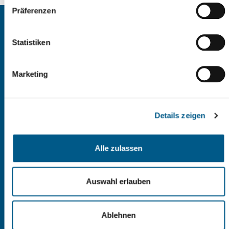
Präferenzen
Kontakt
Stadtverwaltung Reichenbach
Statistiken
Markt 1
08468 Reichenbach im Vogtland
Marketing
03765 | 524 - 0
Kontaktformular
Details zeigen
Sprechzeiten
Alle zulassen
Allgemeine
Verwaltung
Auswahl erlauben
Mo:
9 - 12 Uhr
Di:
9 - 12 Uhr und
Ablehnen
13 - 16 Uhr