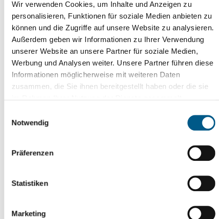
Kontakt
Wir verwenden Cookies, um Inhalte und Anzeigen zu
personalisieren, Funktionen für soziale Medien anbieten zu
Standesamtswesen
können und die Zugriffe auf unsere Website zu analysieren.
Markt 6
Außerdem geben wir Informationen zu Ihrer Verwendung
08468 Reichenbach im Vogtland
unserer Website an unsere Partner für soziale Medien,
Anett Schulz
Werbung und Analysen weiter. Unsere Partner führen diese
Informationen möglicherweise mit weiteren Daten
Sachgebietsleiterin Standesamtswesen,
zusammen, die Sie ihnen bereitgestellt haben oder die sie
Standesbeamtin
im Rahmen Ihrer Nutzung der Dienste gesammelt
Zimmernummer 002
haben. Weitere Informationen erhalten Sie in
Einwilligungsauswahl
03765 524-3040
unserer
Datenschutzerklärung
und im
Impressum
.
Notwendig
Kontaktformular
Sandra Gerlach-Blank
Präferenzen
Mitarbeiterin Standesamtswesen, Standesbeamtin
Zimmernummer 002
Statistiken
03765 524-3042
03765 524-83042
Marketing
Kontaktformular