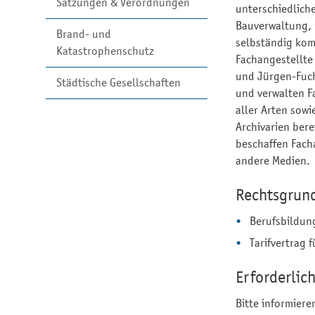
Satzungen & Verordnungen
unterschiedlich
Bauverwaltung, 
Brand- und
selbständig kom
Katastrophenschutz
Fachangestellte
und Jürgen-Fuch
Städtische Gesellschaften
und verwalten F
aller Arten sowi
Archivarien bere
beschaffen Fach
andere Medien.
Rechtsgrun
Berufsbildun
Tarifvertrag 
Erforderlic
Bitte informiere