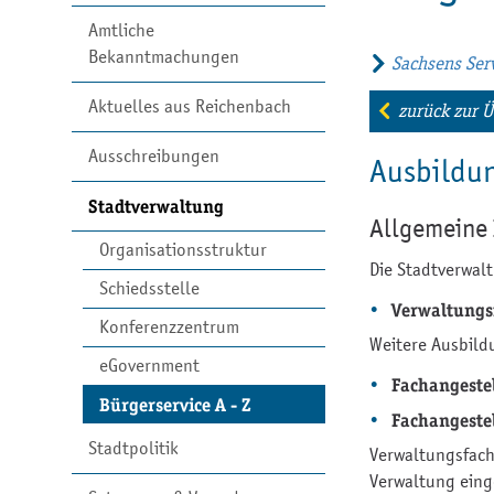
Amtliche
Bekanntmachungen
Sachsens Serv
Aktuelles aus Reichenbach
zurück zur Ü
Ausschreibungen
Ausbildu
Stadtverwaltung
Allgemeine
Organisationsstruktur
Die Stadtverwal
Schiedsstelle
Verwaltungs
Konferenzzentrum
Weitere Ausbild
eGovernment
Fachangestel
Bürgerservice A - Z
Fachangestel
Stadtpolitik
Verwaltungsfach
Verwaltung eing