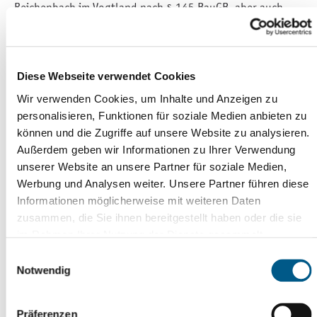
Reichenbach im Vogtland nach § 145 BauGB, aber auch
alle anderen für das Bauvorhaben relevanten öffentlich-
rechtlichen Zustimmungen (z.B. Baugenehmigung,
Denkmalschutzrechtliche Genehmigung usw.), müssen zu
den geplanten und zu den zu bescheinigenden
Diese Webseite verwendet Cookies
Baumaßnahmen vorgelegt werden.
Wir verwenden Cookies, um Inhalte und Anzeigen zu
personalisieren, Funktionen für soziale Medien anbieten zu
Gebühren
können und die Zugriffe auf unsere Website zu analysieren.
Außerdem geben wir Informationen zu Ihrer Verwendung
Für die Ausstellung der Bescheinigung werden
unserer Website an unsere Partner für soziale Medien,
Bearbeitungsgebühren auf der Grundlage der gültigen
Werbung und Analysen weiter. Unsere Partner führen diese
Kostensatzung der Stadt Reichenbach (§3 Abs. 1 Satz 1
Informationen möglicherweise mit weiteren Daten
i.V.m. der Anlage zu §3 Nr. 2) in Höhe von 5 bis 250 €
zusammen, die Sie ihnen bereitgestellt haben oder die sie
erhoben.
im Rahmen Ihrer Nutzung der Dienste gesammelt
haben. Weitere Informationen erhalten Sie in
Erforderliche Unterlagen
Einwilligungsauswahl
unserer
Datenschutzerklärung
und im
Impressum
.
Notwendig
Formloser Antrag
mit:
Ausführlicher Maßnahmenbeschreibung und
Präferenzen