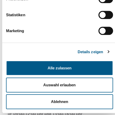
Leistungsbeschreibung nach Gewerken
Angabe des geplanten Durchführungszeitraumes
Statistiken
geplante Jahresscheiben, Eigentümernachweis
aktueller Grundbuchauszug
Marketing
Lageplan des Objektes
aktuelle Fotos vom Objekt.
Details zeigen
Kontakt
Alle zulassen
Stadtentwicklung / -planung
Markt 1
Auswahl erlauben
08468 Reichenbach im Vogtland
Öffnungszeiten
Ablehnen
Mo: 09:00-12:00 Uhr
Di: 09:00-12:00 Uhr und 13:00-16:00 Uhr