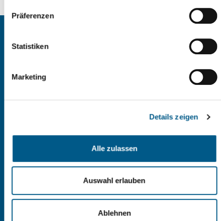
Präferenzen
Kontakt
Statistiken
Stadtverwaltung Reichenbach
Markt 1
08468 Reichenbach im Vogtland
Marketing
03765 | 524 - 0
Kontaktformular
Details zeigen
Sprechzeiten
Alle zulassen
Allgemeine
Verwaltung
Auswahl erlauben
Mo:
9 - 12 Uhr
Di:
9 - 12 Uhr und
Ablehnen
13 - 16 Uhr