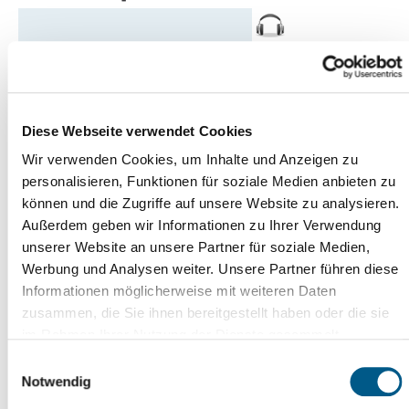
Diese Webseite verwendet Cookies
Wenn Sie das Wort nicht lesen können und
.
bitte hier
ein neues geladen werden soll,
klicken
Wir verwenden Cookies, um Inhalte und Anzeigen zu
personalisieren, Funktionen für soziale Medien anbieten zu
Mit einem * ausgezeichnete Felder sind Pflichtfelder
können und die Zugriffe auf unsere Website zu analysieren.
Außerdem geben wir Informationen zu Ihrer Verwendung
Angaben überprüfen
unserer Website an unsere Partner für soziale Medien,
Werbung und Analysen weiter. Unsere Partner führen diese
Informationen möglicherweise mit weiteren Daten
zusammen, die Sie ihnen bereitgestellt haben oder die sie
im Rahmen Ihrer Nutzung der Dienste gesammelt
Seite drucken
haben. Weitere Informationen erhalten Sie in
Einwilligungsauswahl
per Mail teilen
unserer
Datenschutzerklärung
und im
Impressum
.
Notwendig
auf Facebook teilen