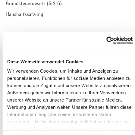
Grundsteuergesetz (GrStG)
Haushaltssatzung
Kontakt
Steuern / Haushalt / Doppik
Markt 6
Diese Webseite verwendet Cookies
08468 Reichenbach im Vogtland
Hannelore Gruschwitz
Wir verwenden Cookies, um Inhalte und Anzeigen zu
personalisieren, Funktionen für soziale Medien anbieten zu
Mitarbeiterin Steuern / Haushalt / Doppik
können und die Zugriffe auf unsere Website zu analysieren.
Zimmernummer 202
Außerdem geben wir Informationen zu Ihrer Verwendung
03765 524-2034
unserer Website an unsere Partner für soziale Medien,
03765 524-82034
Werbung und Analysen weiter. Unsere Partner führen diese
Informationen möglicherweise mit weiteren Daten
Kontaktformular
zusammen, die Sie ihnen bereitgestellt haben oder die sie
Annett Chladek
im Rahmen Ihrer Nutzung der Dienste gesammelt
Mitarbeiterin Steuern / Haushalt / Doppik