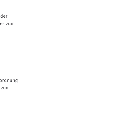
 der
ses zum
auordnung
o zum