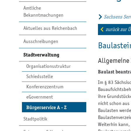
Amtliche
Bekanntmachungen
Sachsens Serv
Aktuelles aus Reichenbach
zurück zur Ü
Ausschreibungen
Baulastei
Stadtverwaltung
Allgemeine
Organisationsstruktur
Baulast beant
Schiedsstelle
Im § 83 Sächsis
Konferenzzentrum
Bauaufsichtsbeh
ihre Grundstück
eGovernment
nicht schon aus 
Bürgerservice A - Z
Baulasten werde
Baulastenverzei
Stadtpolitik
Weiterhin kann, 