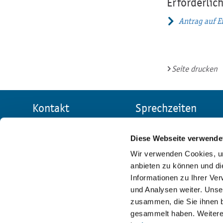
Erforderlic
Antrag auf E
Seite drucken
Kontakt
Sprechzeiten
Allgemeine
Stadtverwaltung
Verwaltung
Reichenbach
Diese Webseite verwende
Markt 1
Mo:
9 - 12 Uhr
Wir verwenden Cookies, um
08468 Reichenbach
anbieten zu können und di
Di:
9 - 12 Uhr und
im Vogtland
Informationen zu Ihrer Ve
13 - 16 Uhr
und Analysen weiter. Unse
03765 | 524 - 0
Mi:
geschlossen
zusammen, die Sie ihnen b
gesammelt haben. Weitere 
Kontaktformular
Do:
9 - 12 Uhr und