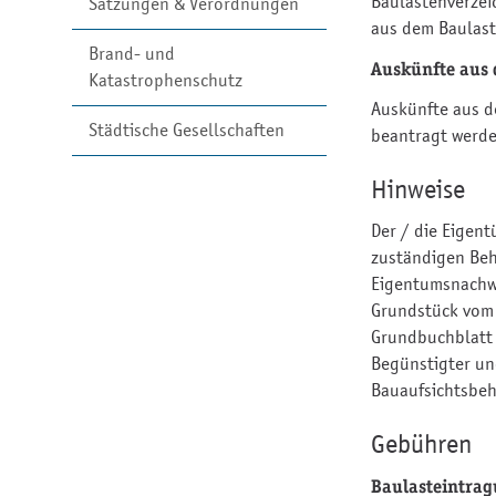
Baulastenverzeic
Satzungen & Verordnungen
aus dem Baulaste
Brand- und
Auskünfte aus 
Katastrophenschutz
Auskünfte aus d
Städtische Gesellschaften
beantragt werd
Hinweise
Der / die Eigen
zuständigen Beh
Eigentumsnachwe
Grundstück vom
Grundbuchblatt 
Begünstigter un
Bauaufsichtsbeh
Gebühren
Baulasteintra