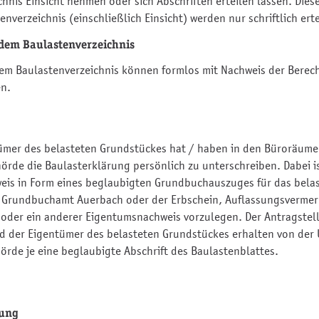
hnis Einsicht nehmen oder sich Abschriften erteilen lassen. Dies
nverzeichnis (einschließlich Einsicht) werden nur schriftlich erte
dem Baulastenverzeichnis
em Baulastenverzeichnis können formlos mit Nachweis der Berec
en.
tümer des belasteten Grundstückes hat / haben in den Büroräume
örde die Baulasterklärung persönlich zu unterschreiben. Dabei i
is in Form eines beglaubigten Grundbuchauszuges für das bela
 Grundbuchamt Auerbach oder der Erbschein, Auflassungsvermer
oder ein anderer Eigentumsnachweis vorzulegen. Der Antragstell
d der Eigentümer des belasteten Grundstückes erhalten von der
örde je eine beglaubigte Abschrift des Baulastenblattes.
gung