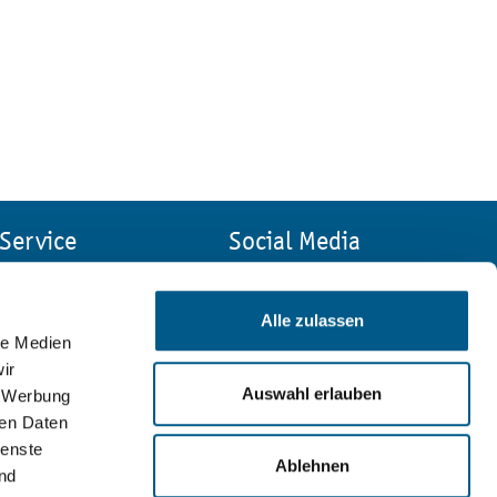
Service
Social Media
Kontakt
Impressum
Alle zulassen
Suche
le Medien
Sitemap
ir
Datenschutz
Auswahl erlauben
, Werbung
ren Daten
ienste
Ablehnen
nd