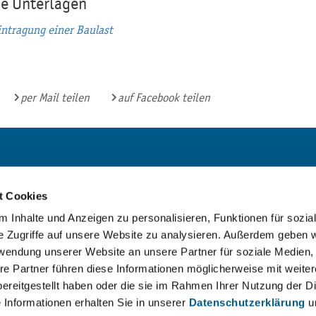
he Unterlagen
intragung einer Baulast
per Mail teilen
auf Facebook teilen
Bürgerbüro und
Bibliothek
t Cookies
Mo:
9 - 16 Uhr
 Inhalte und Anzeigen zu personalisieren, Funktionen für sozia
e Zugriffe auf unsere Website zu analysieren. Außerdem geben w
Di:
9 - 18 Uhr
rwendung unserer Website an unsere Partner für soziale Medien
Mi:
geschlossen
re Partner führen diese Informationen möglicherweise mit weite
ereitgestellt haben oder die sie im Rahmen Ihrer Nutzung der D
Do:
9 - 18 Uhr
Informationen erhalten Sie in unserer
Datenschutzerklärung
u
Fr:
9 - 13 Uhr