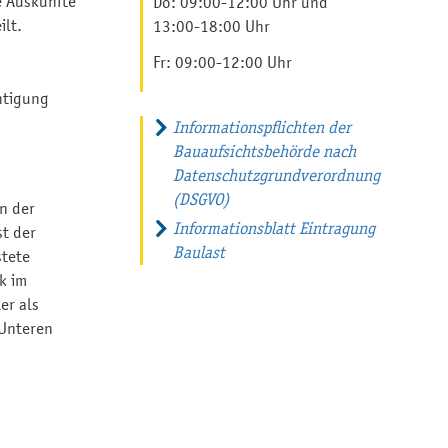
e Auskünfte
Do: 09:00-12:00 Uhr und
ilt.
13:00-18:00 Uhr
Fr: 09:00-12:00 Uhr
htigung
Informationspflichten der
Bauaufsichtsbehörde nach
Datenschutzgrundverordnung
(DSGVO)
n der
Informationsblatt Eintragung
st der
Baulast
stete
k im
er als
 Unteren