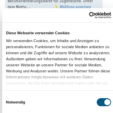
Berufsorientierungsmarkt für Jugendliche. Unter
dem Motto...
Meldung anzeigen
10.09.2016
Kultur & Freizeit, Stadt & Bürger,
Wirtschaft
Diese Webseite verwendet Cookies
Freifunk
Wir verwenden Cookies, um Inhalte und Anzeigen zu
Initiative in Reichenbach gestartet
personalisieren, Funktionen für soziale Medien anbieten zu
Meldung anzeigen
können und die Zugriffe auf unsere Website zu analysieren.
Außerdem geben wir Informationen zu Ihrer Verwendung
25.10.2016
Bildung & Soziales
unserer Website an unsere Partner für soziale Medien,
Werbung und Analysen weiter. Unsere Partner führen diese
15. Gesundheitstag und 20
Informationen möglicherweise mit weiteren Daten
Jahre Behindertenrat
zusammen, die Sie ihnen bereitgestellt haben oder die sie
im Rahmen Ihrer Nutzung der Dienste gesammelt
Das Netzwerk Gesundheit Reichenbach e.V. und der
haben. Weitere Informationen erhalten Sie in
Einwilligungsauswahl
Behindertenrat der Stadt Reichenbach veranstalten
unserer
Datenschutzerklärung
und im
Impressum
.
Notwendig
am 7. September 2016 in der Zeit von 10.00 bis
16.00 Uhr gemeinsam den Gesundheitstag in