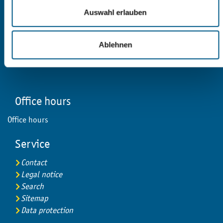
08468 Reichenbach im Vogtland
Auswahl erlauben
+49 (0)3765 | 524 - 0
Ablehnen
Conctactform
Office hours
Office hours
Service
Contact
Legal notice
Search
Sitemap
Data protection