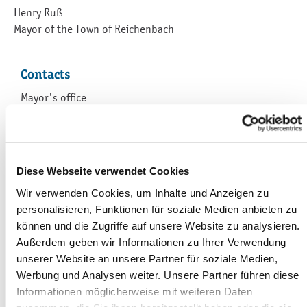
Henry Ruß
Mayor of the Town of Reichenbach
Contacts
Mayor's office
Markt 1
08468 Reichenbach im Vogtland
Heike Stärz
Diese Webseite verwendet Cookies
+49 (0)3765 524-2001
Wir verwenden Cookies, um Inhalte und Anzeigen zu
+49 (0)3765 524-82001
personalisieren, Funktionen für soziale Medien anbieten zu
Kontaktformular
können und die Zugriffe auf unsere Website zu analysieren.
Außerdem geben wir Informationen zu Ihrer Verwendung
unserer Website an unsere Partner für soziale Medien,
Werbung und Analysen weiter. Unsere Partner führen diese
Contacts
Informationen möglicherweise mit weiteren Daten
Citizen's administrative office