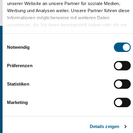
unserer Website an unsere Partner für soziale Medien,
share via mail
Werbung und Analysen weiter. Unsere Partner führen diese
share on facebook
Informationen möglicherweise mit weiteren Daten
zusammen, die Sie ihnen bereitgestellt haben oder die sie
im Rahmen Ihrer Nutzung der Dienste gesammelt
Contact
haben. Weitere Informationen erhalten Sie in
Einwilligungsauswahl
unserer
Datenschutzerklärung
und im
Impressum
.
Notwendig
Stadtverwaltung Reichenbach
Markt 1
08468 Reichenbach im Vogtland
Präferenzen
+49 (0)3765 | 524 - 0
Statistiken
Conctactform
Marketing
Office hours
Details zeigen
Office hours