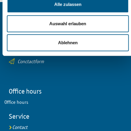
Alle zulassen
Contact
Stadtverwaltung Reichenbach
Auswahl erlauben
Markt 1
08468 Reichenbach im Vogtland
Ablehnen
+49 (0)3765 | 524 - 0
Conctactform
Office hours
Office hours
Service
Contact