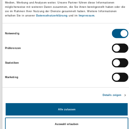
Medien, Werbung und Analysen weiter. Unsere Partner führen diese Informationen
möglicherweise mit weiteren Daten zusammen, die Sie ihnen bereitgestellt haben oder die
sie im Rahmen Ihrer Nutzung der Dienste gesammelt haben. Weitere Informationen
erhalten Sie in unserer
Datenschutzerklärung
und im
Impressum
.
Einwilligungsauswahl
Notwendig
If you can't read the word,
.
click here
Präferenzen
Fields marked with * are mandatory
Statistiken
Check inputs
Marketing
Details zeigen
print page
Alle zulassen
share via mail
share on facebook
Auswahl erlauben