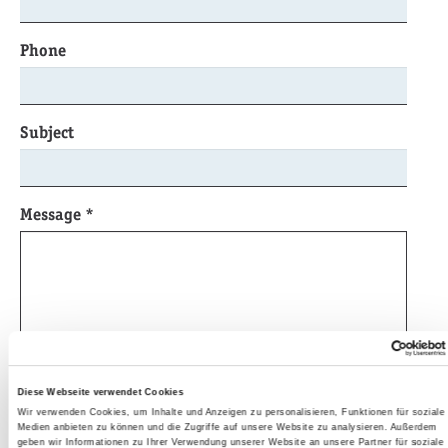
Phone
Subject
Message
*
Please enter here the word as displayed in the
Diese Webseite verwendet Cookies
picture.*
Wir verwenden Cookies, um Inhalte und Anzeigen zu personalisieren, Funktionen für soziale
Medien anbieten zu können und die Zugriffe auf unsere Website zu analysieren. Außerdem
This is to prevent spamming.
geben wir Informationen zu Ihrer Verwendung unserer Website an unsere Partner für soziale