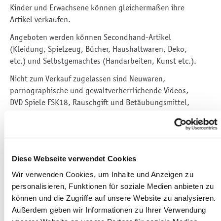
Kinder und Erwachsene können gleichermaßen ihre
Artikel verkaufen.
Angeboten werden können Secondhand-Artikel
(Kleidung, Spielzeug, Bücher, Haushaltwaren, Deko,
etc.) und Selbstgemachtes (Handarbeiten, Kunst etc.).
Nicht zum Verkauf zugelassen sind Neuwaren,
pornographische und gewaltverherrlichende Videos,
DVD Spiele FSK18, Rauschgift und Betäubungsmittel,
Waffen, etc.
Es soll Gegrilltes und Getränke geben, aber auch
Nascherei, wie Popcorn oder Eis, soll angeboten
werden.
Diese Webseite verwendet Cookies
Sitzgelegenheiten laden zum Verweilen ein.
Wir verwenden Cookies, um Inhalte und Anzeigen zu
Für kleine Besucher gibt es eine Hüpfburg oder ein
personalisieren, Funktionen für soziale Medien anbieten zu
Riesenlego zum Bauen.
können und die Zugriffe auf unsere Website zu analysieren.
Standplätze sind vorab reservierbar. Alle Verkäufer
Außerdem geben wir Informationen zu Ihrer Verwendung
können ihre Stände bereits ab 7.30 Uhr aufbauen.