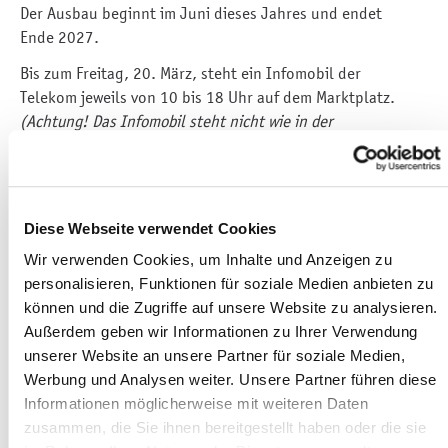
Der Ausbau beginnt im Juni dieses Jahres und endet
Ende 2027.
Bis zum Freitag, 20. März, steht ein Infomobil der
Telekom jeweils von 10 bis 18 Uhr auf dem Marktplatz.
(Achtung! Das Infomobil steht nicht wie in der
Pressemitteilung der Telekom auf dem Solbrigplatz
sondern auf dem Marktplatz.)
Ausbaugebiet sind große Teile des Neubaugebietes
West sowie der Bereich Marienstraße bis zur Peter-Paul-
Diese Webseite verwendet Cookies
Kirche auf dem Kirchplatz.
Wir verwenden Cookies, um Inhalte und Anzeigen zu
personalisieren, Funktionen für soziale Medien anbieten zu
In den letzten Jahren wurden mehrere Gebiete in der
können und die Zugriffe auf unsere Website zu analysieren.
Stadt ausgebaut um flächendeckend mind. 50 Mbit/sec
Außerdem geben wir Informationen zu Ihrer Verwendung
zu erreichen.
unserer Website an unsere Partner für soziale Medien,
Die jetzige Glasfasererschließung erfolgt im
Werbung und Analysen weiter. Unsere Partner führen diese
Eigenausbau der Telekom und umfasst einen ersten
Informationen möglicherweise mit weiteren Daten
Abschnitt. Weitere Stadtgebiete werden nach Abschluss
zusammen, die Sie ihnen bereitgestellt haben oder die sie
des ersten Abschnittes voraussichtlich ab 2028