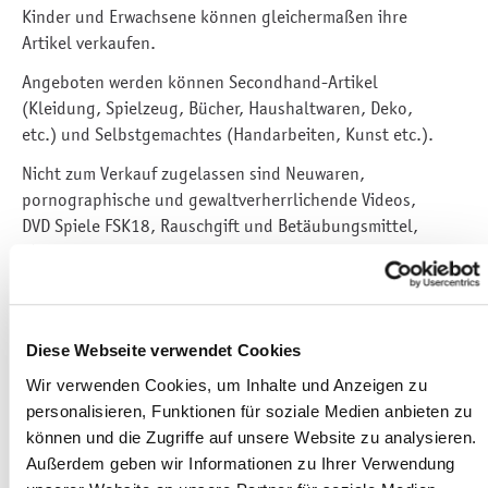
Kinder und Erwachsene können gleichermaßen ihre
Artikel verkaufen.
Angeboten werden können Secondhand-Artikel
(Kleidung, Spielzeug, Bücher, Haushaltwaren, Deko,
etc.) und Selbstgemachtes (Handarbeiten, Kunst etc.).
Nicht zum Verkauf zugelassen sind Neuwaren,
pornographische und gewaltverherrlichende Videos,
DVD Spiele FSK18, Rauschgift und Betäubungsmittel,
Waffen, etc.
Es soll Gegrilltes und Getränke geben, aber auch
Nascherei, wie Popcorn oder Eis, soll angeboten
werden.
Diese Webseite verwendet Cookies
Sitzgelegenheiten laden zum Verweilen ein.
Wir verwenden Cookies, um Inhalte und Anzeigen zu
Für kleine Besucher gibt es eine Hüpfburg oder ein
personalisieren, Funktionen für soziale Medien anbieten zu
Riesenlego zum Bauen.
können und die Zugriffe auf unsere Website zu analysieren.
Standplätze sind vorab reservierbar. Alle Verkäufer
Außerdem geben wir Informationen zu Ihrer Verwendung
können ihre Stände bereits ab 7.30 Uhr aufbauen.