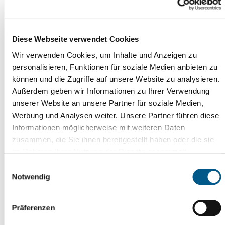
Gäste mit Essen, Getränken und einigen neuen Ideen.
Schwimmfeste
Diese Webseite verwendet Cookies
Geplant sind in diesem Jahr die alljährlichen
Wir verwenden Cookies, um Inhalte und Anzeigen zu
Schwimmfeste der städtischen Schulen sowie vom 4. bis
personalisieren, Funktionen für soziale Medien anbieten zu
zum 10. Juli das Beachvolleyballcamp für Kinder und
können und die Zugriffe auf unsere Website zu analysieren.
Jugendliche, organisiert vom VSV Eintracht
Außerdem geben wir Informationen zu Ihrer Verwendung
Reichenbach e.V.
unserer Website an unsere Partner für soziale Medien,
Die Haus- und Badeordnung des Freibades wurde
Werbung und Analysen weiter. Unsere Partner führen diese
angepasst und aktualisiert.
Informationen möglicherweise mit weiteren Daten
Die Eintrittspreise sind zum Vorjahr konstant. Neu in
zusammen, die Sie ihnen bereitgestellt haben oder die sie
diesem Jahr ist, dass die Inhaber der Sächsischen
im Rahmen Ihrer Nutzung der Dienste gesammelt
Ehrenamtskarte und Mitglieder der Freiwilligen
haben. Weitere Informationen erhalten Sie in
Einwilligungsauswahl
Feuerwehr Reichenbach ab 17.00 Uhr das Bad
unserer
Datenschutzerklärung
und im
Impressum
.
Notwendig
kostenfrei besuchen können. Zudem können
Kombikarten für das Hallen- und Freibad vor Ort
Präferenzen
erworben werden.