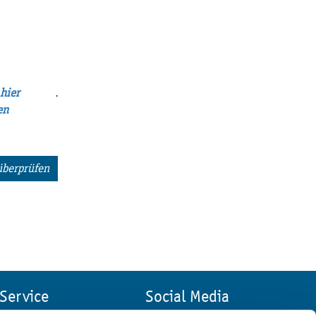
.
 hier
en
überprüfen
Service
Social Media